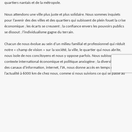
quartiers nantais et de la métropole.
Nous attendons une ville plus juste et plus solidaire. Nous sommes inquiets
pour l’avenir des des villes et des quartiers qui subissent de plein fouet la crise
économique ; les écarts se creusent ; la confiance envers les pouvoirs publics
se dissout ; l’individualisme gagne du terrain.
Chacun de nous évolue au sein d’un milieu familial et professionnel qui réduit
notre « champ de vision » sur la société, la ville, le quartier qui nous abrite,
nous isole de nos concitoyens et nous y oppose parfois. Nous subissons un
contexte international économique et politique anxiogène ; la diversification
des canaux d’information, internet, l’IA, nous donne accès en temps réel à
l’actualité à 6000 km de chez nous, comme si nous suivions ce qui se passe au
coin de notre rue. Nous percevons seuls ces changements chez nous, avec nos
familles, nos amis, dans nos logements, derrière nos écrans.
Les alertes climatiques ont été multiples et répétées depuis plusieurs années,
elles nous ont permis de prendre conscience des enjeux écologiques. L’ampleur
des changements observés et la menace que font peser les activités humaines,
ne nous permettent plus de douter des conséquences du changement
climatique et de la nécessité de modifier nos modes de vies, déplacements,
consommation …