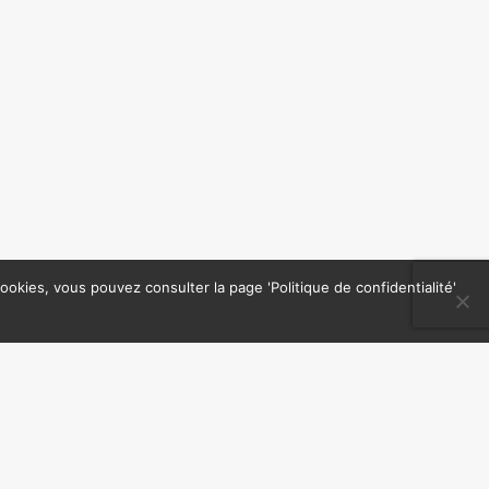
okies, vous pouvez consulter la page 'Politique de confidentialité'
Atlantique
02.40.47.56.33
'Désiré Colombes'
06.41.83.50.72
ELOUP
udcsf44@la-csf.org
S
lacsf44.juris@la-csf.org