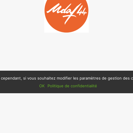
, cependant, si vous souhaitez modifier les paramètres de gestion des co
OK
Politique de confidentialité
 La CSF
La CSF de Loire 
s
Pôle Associatif 
8, rue Arsène L
44 100 NANTE