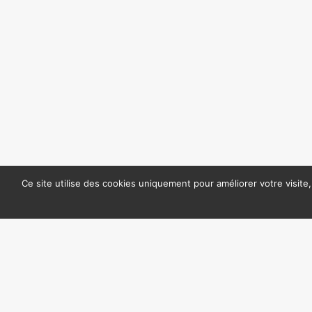
Ce site utilise des cookies uniquement pour améliorer votre visite
Politique de confidentialité
Copyright ©2020 |
Mentions légales
Tous droits réservé
Contactez-nous