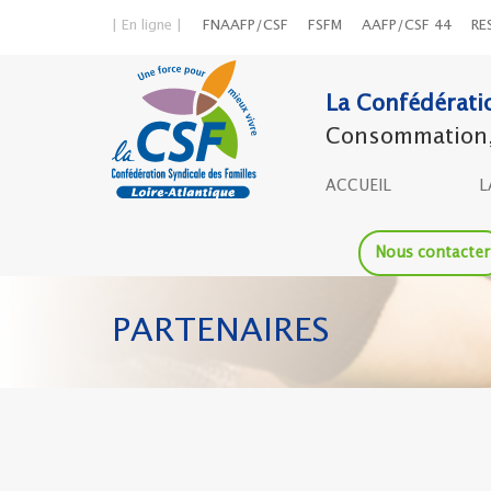
| En ligne |
FNAAFP/CSF
FSFM
AAFP/CSF 44
RE
La Confédérati
Consommation, l
ACCUEIL
L
Nous contacter
PARTENAIRES