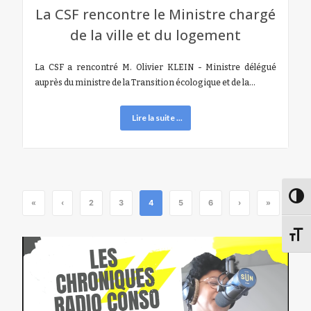
La CSF rencontre le Ministre chargé
de la ville et du logement
La CSF a rencontré M. Olivier KLEIN - Ministre délégué
auprès du ministre de la Transition écologique et de la…
Lire la suite ...
Passe
«
‹
2
3
4
5
6
›
»
Chang